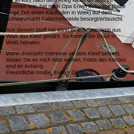
kommen war, hat mein Opa Erwin Schwabe (hatte
lange Zeit einen Kaufladen in Wiek) auf dem
Schwarzmarkt Fallschirmseide besorgt/ertauscht.
Aus diesem Stoff hat dann eine Schneiderin aus
Wiek das Kleid genäht. So konnte die Braut in
Weiß heiraten.
Wenn ihrerseits Interesse an dem Kleid besteht,
lassen Sie es mich bitte wissen. Fotos des Kleides
sind im Anhang.
Freundliche Grüße, Evelyn Dieterich