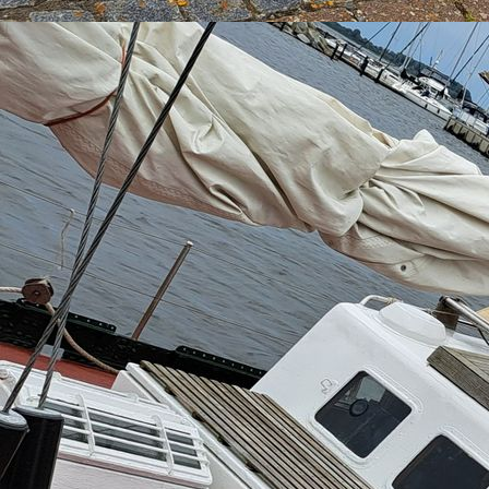
IMG_20240114_190021