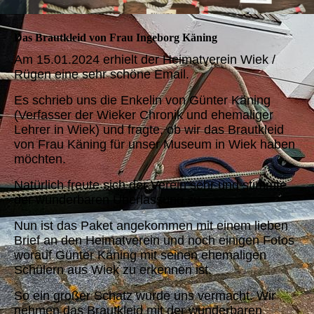
Das Brautkleid von Frau Ingeborg Käning
Am 15.01.2024 erhielt der Heimatverein Wiek /
Rügen eine sehr schöne Email.
Es schrieb uns die Enkelin von Günter Käning
(Verfasser der Wieker Chronik und ehemaliger
Lehrer in Wiek) und fragte, ob wir das Brautkleid
von Frau Käning für unser Museum in Wiek haben
möchten.
Natürlich freute sich der Verein sehr und stimmte
der wunderbaren Überlassung zu.
Nun ist das Paket angekommen mit einem lieben
Brief an den Heimatverein und noch einigen Fotos
worauf Günter Käning mit seinen ehemaligen
Schülern aus Wiek zu erkennen ist.
So ein großer Schatz wurde uns vermacht. Wir
nehmen das Brautkleid mit der wunderbaren