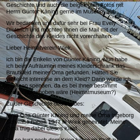
Geschichte und auch die beigelegten Fotos mit
Herrn Günter Käning gerne im Museum auf.
Wir bedanken uns dafür sehr bei Frau Evely
Dieterich und möchten Ihnen die Mail mit der
Geschichte des Kleides nicht vorenthalten:
Lieber Heimatverein Wiek,
ich bin die Enkelin von Günter Käning. Nun habe
ich beim Aufräumen meines Kleiderschrank das
Brautkleid meiner Oma gefunden. Hätten Sie
vielleicht Interesse an dem Kleid? Dann würde ich
es Ihnen spenden, da es bei Ihnen bestimmt
besser aufgehoben wäre (Heimatmuseum?)
Zu der Geschichte des Kleides:
Mein Opa Günter Käning und meine Oma Ingeborg
Schwabe haben 1947 in Wiek geheiratet. Meine
Oma trug dabei dieses Kleid.
Da so kurz nach dem Krieg kaum an Stoff zu