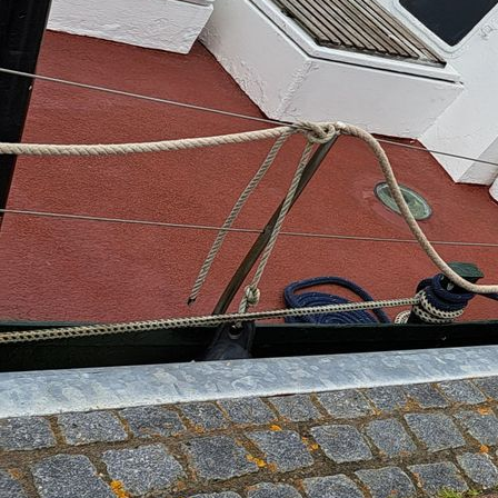
IMG_20240114_190102