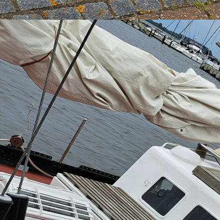
IMG_20240114_191126