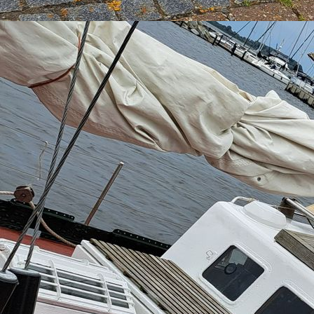
IMG_20240114_190110